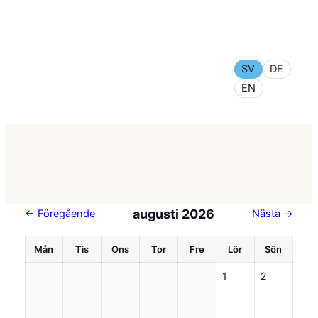
Hoppa
till
MACA WP
SV
DE
innehåll
PLUGIN DEMO
EN
augusti 2026
← Föregående
Nästa →
Mån
Tis
Ons
Tor
Fre
Lör
Sön
1
2